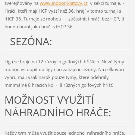
zveřejňovány na
www.indoor-klatovy.cz
v sekci turnaje. •
Hráči, kteří mají HCP vyšší než 36, hrají v tomto turnaji s
iHCP 36. Turnaje se mohou zúčastnit i hráči bez HCP, ti
budou bráni jako hráči s iHCP 36.
SEZÓNA:
Liga se hraje na 12 různých golfových hřištích. Nové týmy
mohou vstoupit do ligy i po zahájení sezóny. Na celkovou
výhru mají však nárok pouze týmy, které odehrály
minimálně 8 hracích kol - 8 různých golfových hřišť.
MOŽNOST VYUŽITÍ
NÁHRADNÍHO HRÁČE:
Každý tým může využít pouze jednoho náhradního hráče.