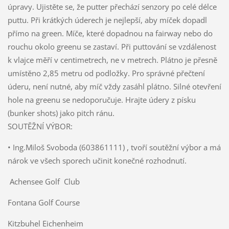
úpravy. Ujistěte se, že putter přechází senzory po celé délce
puttu. Při krátkých úderech je nejlepší, aby míček dopadl
přímo na green. Míče, které dopadnou na fairway nebo do
rouchu okolo greenu se zastaví. Při puttování se vzdálenost
k vlajce měří v centimetrech, ne v metrech. Plátno je přesně
umístěno 2,85 metru od podložky. Pro správné přečtení
úderu, není nutné, aby míč vždy zasáhl plátno. Silné otevření
hole na greenu se nedoporučuje. Hrajte údery z písku
(bunker shots) jako pitch ránu.
SOUTĚŽNÍ VÝBOR:
• Ing.Miloš Svoboda (603861111) , tvoří soutěžní výbor a má
nárok ve všech sporech učinit konečné rozhodnutí.
Achensee Golf Club
Fontana Golf Course
Kitzbuhel Eichenheim