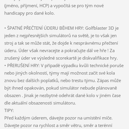
(jméno, příjmení, HCP) a vypočítá se pro tým nové
handicapy pro dané kolo.
• ŠPATNÉ PŘEČTENÍ ÚDERU BĚHEM HRY: Golfblaster 3D je
jeden z nejpřesnějších simulátorů na světě, je to však jen
stroj a tak se může stát, že dojde k nesprávnému přečtení
úderu. Úder však nevracejte a pokračujte dál ve hře ! Za
zrušený úder ve výsledné scorekartě je diskvalifikace hry.
• PŘERUŠENÍ HRY: V případě výpadku kvůli technické poruše
nebo jiných okolností, týmy mají možnost začít své kola
znovu bez dalších poplatků, nebo trestu týmu. Zápas může
být ihned opakován, pokud simulátor nebude plánovaně
obsazen . Jinak je nezbytné odehrát dané kolo v jiném čase
dle aktuální obsazenosti simulátoru.
TIPY:
Před každým úderem, dávejte pozor na umístění míče.
Dávejte pozor na rychlost a směr větru, směr a terénní