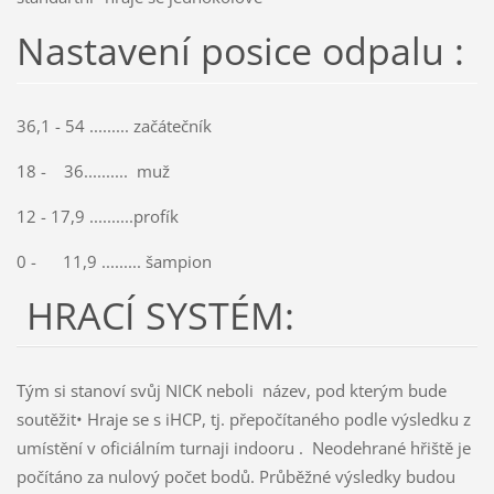
Nastavení posice odpalu :
36,1 - 54 ......... začátečník
18 - 36.......... muž
12 - 17,9 ..........profík
0 - 11,9 ......... šampion
HRACÍ SYSTÉM:
Tým si stanoví svůj NICK neboli název, pod kterým bude
soutěžit• Hraje se s iHCP, tj. přepočítaného podle výsledku z
umístění v oficiálním turnaji indooru . Neodehrané hřiště je
počítáno za nulový počet bodů. Průběžné výsledky budou