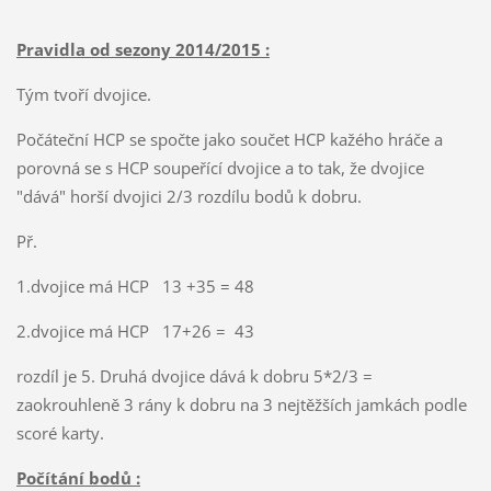
Pravidla od sezony 2014/2015 :
Tým tvoří dvojice.
Počáteční HCP se spočte jako součet HCP kažého hráče a
porovná se s HCP soupeřící dvojice a to tak, že dvojice
"dává" horší dvojici 2/3 rozdílu bodů k dobru.
Př.
1.dvojice má HCP 13 +35 = 48
2.dvojice má HCP 17+26 = 43
rozdíl je 5. Druhá dvojice dává k dobru 5*2/3 =
zaokrouhleně 3 rány k dobru na 3 nejtěžších jamkách podle
scoré karty.
Počítání bodů :