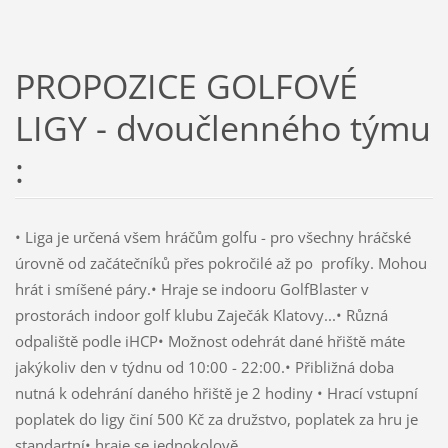
PROPOZICE GOLFOVÉ
LIGY - dvoučlenného týmu
:
• Liga je určená všem hráčům golfu - pro všechny hráčské
úrovně od začátečníků přes pokročilé až po profíky. Mohou
hrát i smíšené páry.• Hraje se indooru GolfBlaster v
prostorách indoor golf klubu Zaječák Klatovy...• Různá
odpaliště podle iHCP• Možnost odehrát dané hřiště máte
jakýkoliv den v týdnu od 10:00 - 22:00.• Přibližná doba
nutná k odehrání daného hřiště je 2 hodiny • Hrací vstupní
poplatek do ligy činí 500 Kč za družstvo, poplatek za hru je
standartní• hraje se jednokolově