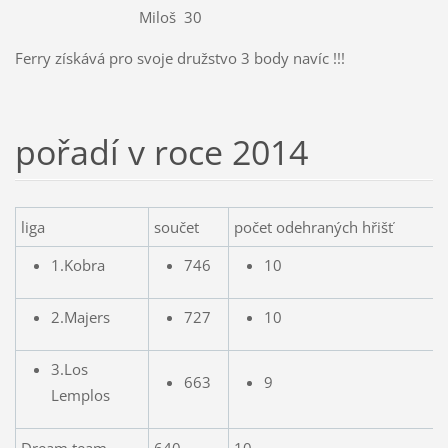
Miloš 30
Ferry získává pro svoje družstvo 3 body navíc !!!
pořadí v roce 2014
liga
součet
počet odehraných hřišť
1.Kobra
746
10
2.Majers
727
10
3.Los
663
9
Lemplos
Dream team
640
10