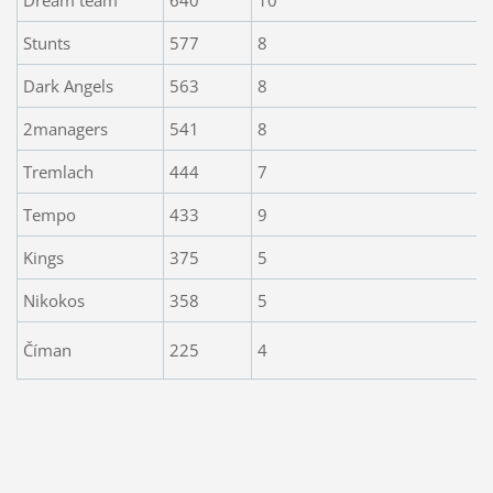
Stunts
577
8
Dark Angels
563
8
2managers
541
8
Tremlach
444
7
Tempo
433
9
Kings
375
5
Nikokos
358
5
Číman
225
4