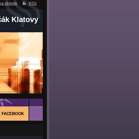
a stránek
RSS
čák Klatovy
FACEBOOK