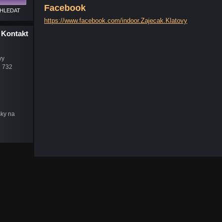
Facebook
https://www.facebook.com/indoor.Zajecak.Klatovy
Kontakt
vy
u 732
šky na