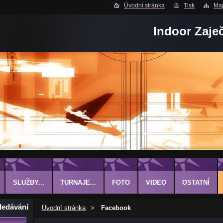
Úvodní stránka
Tisk
Map
Indoor Zaje
SLUŽBY...
TURNAJE...
FOTO
VIDEO
OSTATNÍ
ledávání
Úvodní stránka
>
Facebook