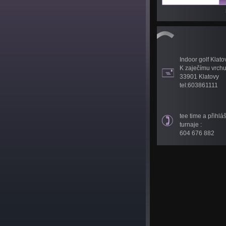
Indoor golf Klato
K zaječímu vrch
33901 Klatovy
tel:603861111
tee time a přihlá
turnaje :
604 676 882