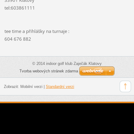
tel:603861111
tee time a přihlášky na turnaje :
604 676 882
© 2014 indoor golf klub Zaječák Klatovy
Tvorba webových stránek zdarma
Zobrazit:
Mobilní verzi
|
Standardní verzi