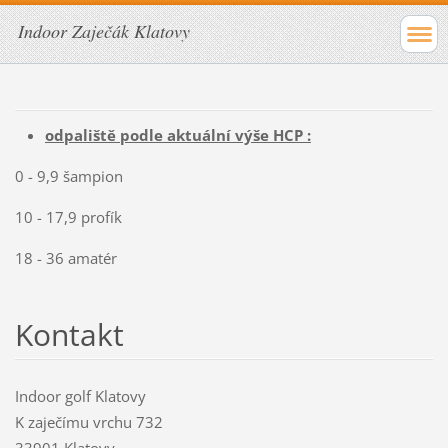
Indoor Zaječák Klatovy
odpaliště podle aktuální výše HCP :
0 - 9,9 šampion
10 - 17,9 profík
18 - 36 amatér
Kontakt
Indoor golf Klatovy
K zaječímu vrchu 732
33901 Klatovy