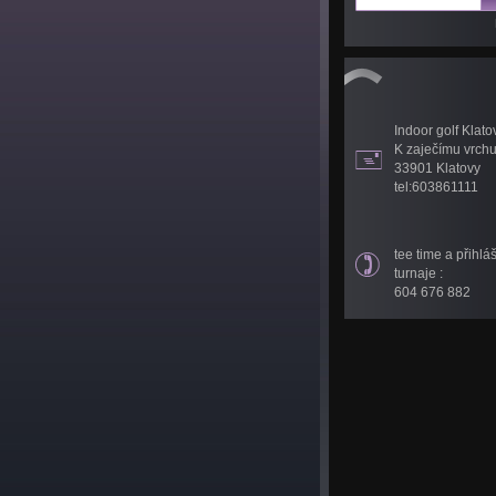
Indoor golf Klato
K zaječímu vrch
33901 Klatovy
tel:603861111
tee time a přihlá
turnaje :
604 676 882