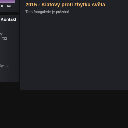
2015 - Klatovy proti zbytku světa
Tato fotogalerie je prázdná.
Kontakt
vy
u 732
šky na