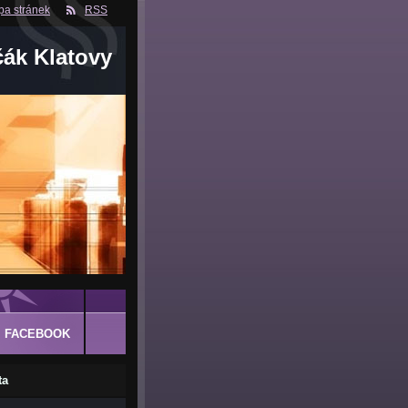
a stránek
RSS
čák Klatovy
FACEBOOK
ta