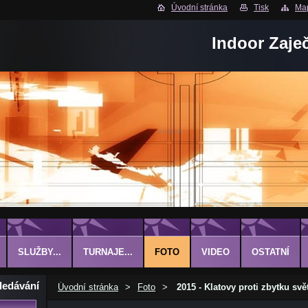
Úvodní stránka
Tisk
Map
Indoor Zaje
SLUŽBY...
TURNAJE...
FOTO
VIDEO
OSTATNÍ
ledávání
Úvodní stránka
>
Foto
>
2015 - Klatovy proti zbytku svě