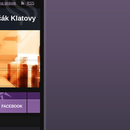
a stránek
RSS
čák Klatovy
FACEBOOK