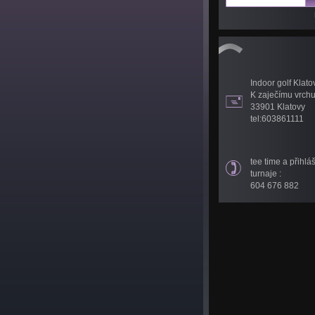
Indoor golf Klato
K zaječímu vrch
33901 Klatovy
tel:603861111
tee time a přihlá
turnaje :
604 676 882