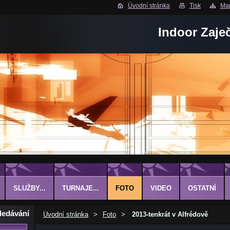
Úvodní stránka
Tisk
Map
Indoor Zaje
SLUŽBY...
TURNAJE...
FOTO
VIDEO
OSTATNÍ
ledávání
Úvodní stránka
>
Foto
>
2013-tenkrát v Alfrédově