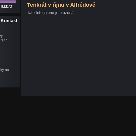
Tenkrát v říjnu v Alfrédově
Tato fotogalerie je prázdná.
Kontakt
vy
u 732
šky na