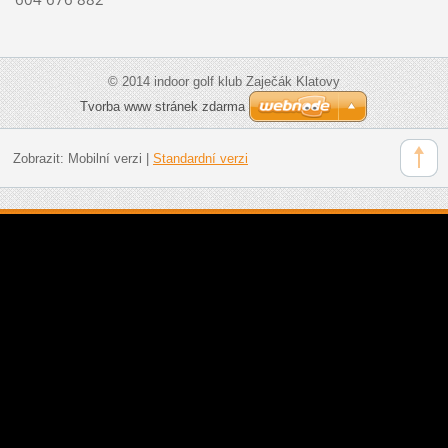
© 2014 indoor golf klub Zaječák Klatovy
Tvorba www stránek zdarma
Zobrazit:
Mobilní verzi
|
Standardní verzi