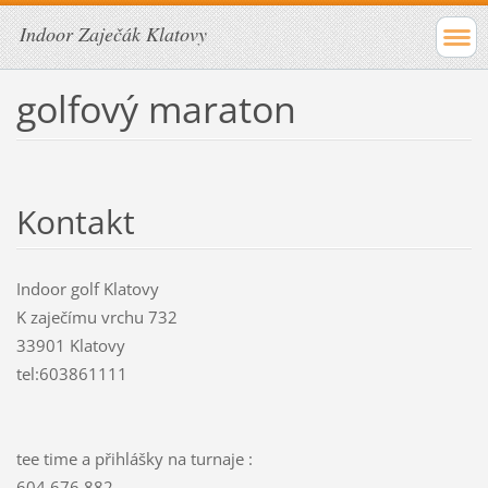
Indoor Zaječák Klatovy
golfový maraton
Kontakt
Indoor golf Klatovy
K zaječímu vrchu 732
33901 Klatovy
tel:603861111
tee time a přihlášky na turnaje :
604 676 882