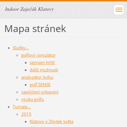
Indoor Zaječák Klatovy
Mapa stránek
Služby...
golfový simulátor
seznam hřišť
další možnosti
analyzátor švihu
golf SENSE
zapůjčení vybavení
výuka golfu
Turnaje...
2015
Klatovy x Zbytek světa