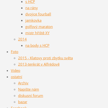
s HCP
na rány
dvojice fourball
jamkovka
golfový maraton
mistr hřiště XY
2014
na body s HCP
Foto
2015 - Klatovy proti zbytku světa
2013-tenkrát v Alfrédově
Video
ostatní
Archiv
Napište nám
diskusní forum
bazar
Facebook