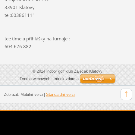
33901 Klatovy
tel:603861111
tee time a přihlášky na turnaje :
604 676 882
© 2014 indoor golf klub Zaječák Klatovy
Tvorba webových stránek zdarma
Zobrazit:
Mobilní verzi
|
Standardní verzi