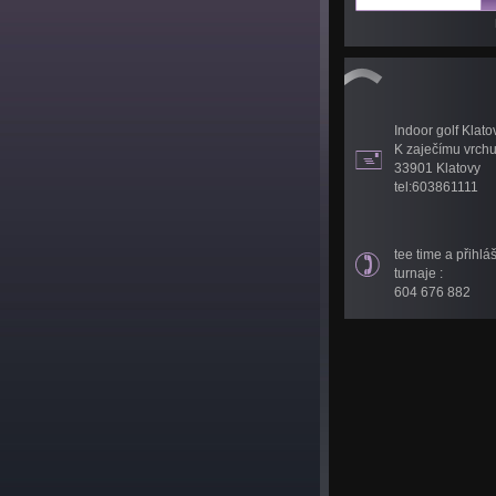
Indoor golf Klato
K zaječímu vrch
33901 Klatovy
tel:603861111
tee time a přihlá
turnaje :
604 676 882