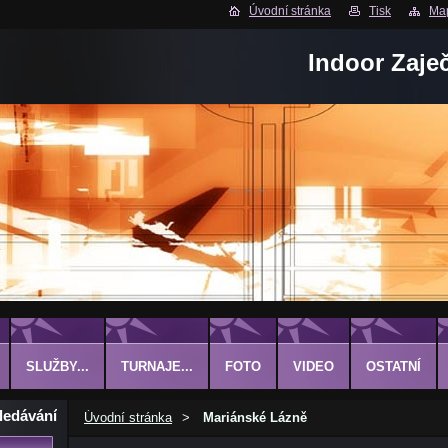
Úvodní stránka
Tisk
Map
Indoor Zaje
SLUŽBY...
TURNAJE...
FOTO
VIDEO
OSTATNÍ
ledávání
Úvodní stránka
>
Mariánské Lázně