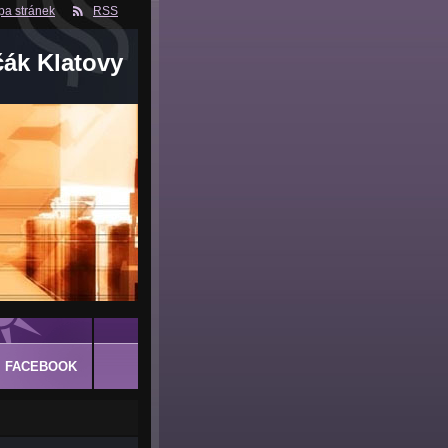
a stránek
RSS
čák Klatovy
FACEBOOK