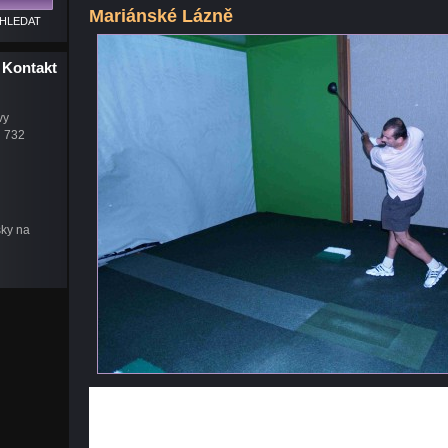
Mariánské Lázně
Kontakt
vy
u 732
šky na