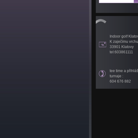
Indoor golf Klato
K zaječímu vrch
33901 Klatovy
tel:603861111
tee time a přihlá
turnaje :
604 676 882