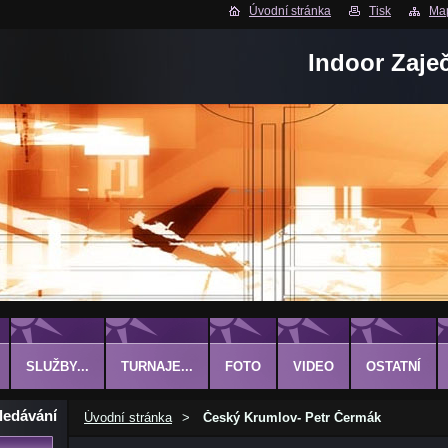
Úvodní stránka
Tisk
Map
Indoor Zaje
SLUŽBY...
TURNAJE...
FOTO
VIDEO
OSTATNÍ
ledávání
Úvodní stránka
>
Český Krumlov- Petr Čermák