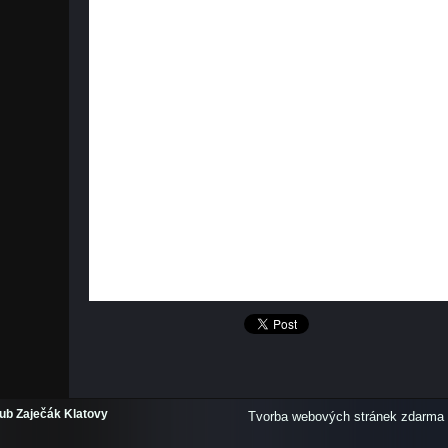
lub Zaječák Klatovy
Tvorba webových stránek zdarma