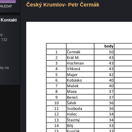
Český Krumlov- Petr Čermák
Kontakt
vy
u 732
šky na