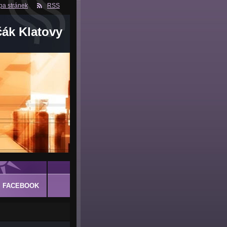
a stránek
RSS
čák Klatovy
FACEBOOK