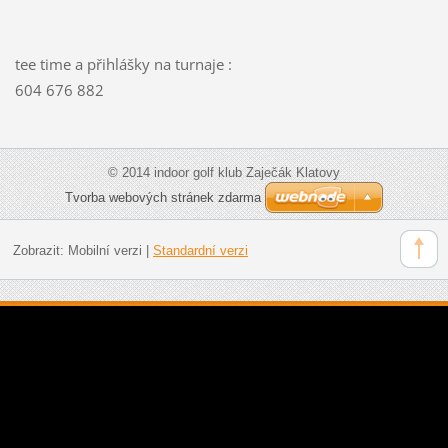
tee time a přihlášky na turnaje :
604 676 882
© 2014 indoor golf klub Zaječák Klatovy
Tvorba webových stránek zdarma
Zobrazit:
Mobilní verzi
|
Standardní verzi