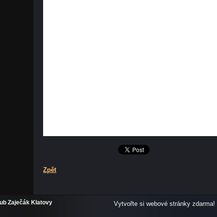
Zpět
lub Zaječák Klatovy
Vytvořte si webové stránky zdarma!