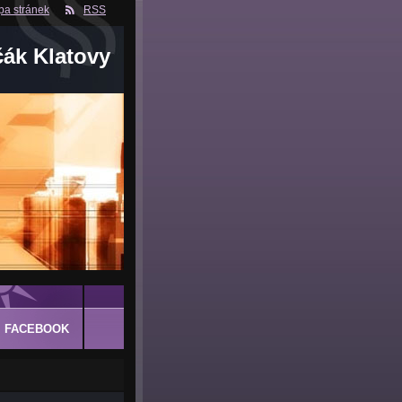
a stránek
RSS
čák Klatovy
FACEBOOK