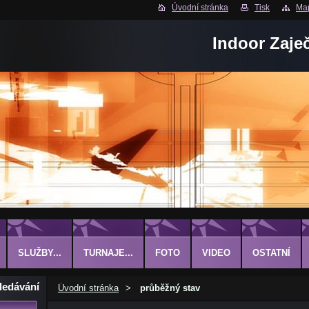
Úvodní stránka
Tisk
Map
Indoor Zaje
SLUŽBY...
TURNAJE...
FOTO
VIDEO
OSTATNÍ
ledávání
Úvodní stránka
>
průběžný stav