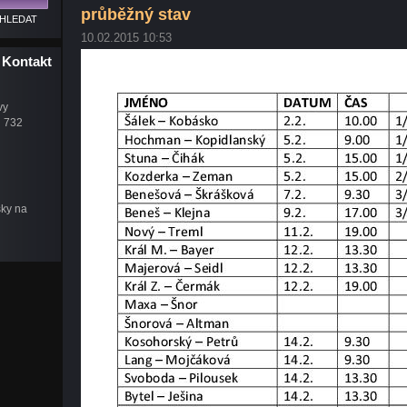
průběžný stav
10.02.2015 10:53
Kontakt
vy
u 732
šky na