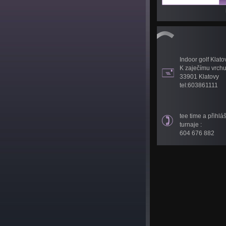
Indoor golf Klato
K zaječímu vrch
33901 Klatovy
tel:603861111
tee time a přihlá
turnaje :
604 676 882