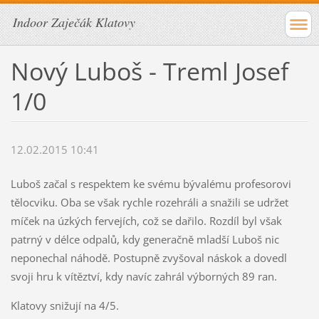
Indoor Zaječák Klatovy
Nový Luboš - Treml Josef
1/0
12.02.2015 10:41
Luboš začal s respektem ke svému bývalému profesorovi
tělocviku. Oba se však rychle rozehráli a snažili se udržet
míček na úzkých fervejích, což se dařilo. Rozdíl byl však
patrný v délce odpalů, kdy generačně mladší Luboš nic
neponechal náhodě. Postupně zvyšoval náskok a dovedl
svoji hru k vítěztví, kdy navíc zahrál výborných 89 ran.
Klatovy snižují na 4/5.