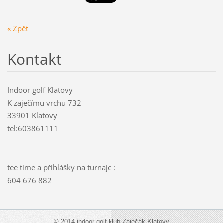
« Zpět
Kontakt
Indoor golf Klatovy
K zaječímu vrchu 732
33901 Klatovy
tel:603861111
tee time a přihlášky na turnaje :
604 676 882
© 2014 indoor golf klub Zaječák Klatovy