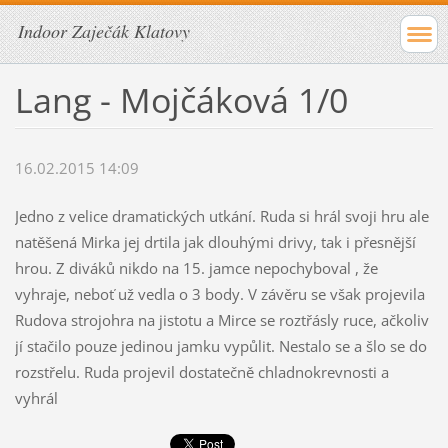
Indoor Zaječák Klatovy
Lang - Mojčáková 1/0
16.02.2015 14:09
Jedno z velice dramatických utkání. Ruda si hrál svoji hru ale
natěšená Mirka jej drtila jak dlouhými drivy, tak i přesnější
hrou. Z diváků nikdo na 15. jamce nepochyboval , že
vyhraje, neboť už vedla o 3 body. V závěru se však projevila
Rudova strojohra na jistotu a Mirce se roztřásly ruce, ačkoliv
jí stačilo pouze jedinou jamku vypůlit. Nestalo se a šlo se do
rozstřelu. Ruda projevil dostatečně chladnokrevnosti a
vyhrál