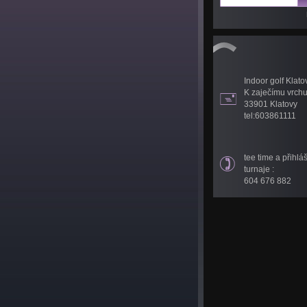
Indoor golf Klato
K zaječímu vrch
33901 Klatovy
tel:603861111
tee time a přihlá
turnaje :
604 676 882