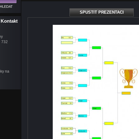
SPUSTIT PREZENTACI
Kontakt
vy
u 732
šky na