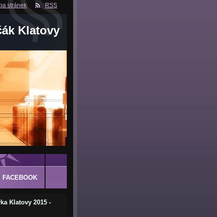
a stránek
RSS
čák Klatovy
FACEBOOK
ka Klatovy 2015 -