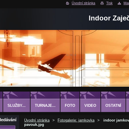
Úvodní stránka
Tisk
Map
Indoor Zaje
SLUŽBY...
TURNAJE...
FOTO
VIDEO
OSTATNÍ
ledávání
Úvodní stránka
>
Fotogalerie: jamkovka
>
indoor jamkov
pavouk.jpg