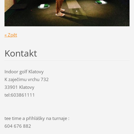
« Zpět
Kontakt
Indoor golf Klatovy
K zaječímu vrchu 732
33901 Klatovy
tel:603861111
tee time a přihlášky na turnaje :
604 676 882